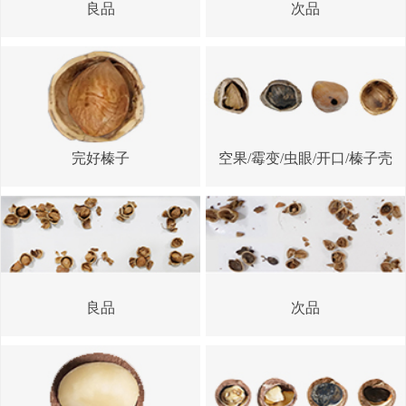
良品
次品
完好榛子
空果/霉变/虫眼/开口/榛子壳
良品
次品