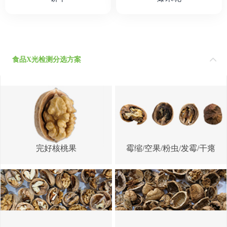
食品X光检测分选方案
完好核桃果
霉缩/空果/粉虫/发霉/干瘪