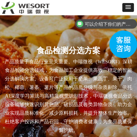
可以介绍下你们的产品么？
你们是怎么收费的呢？
食品检测分选方案
产品质量于食品行业至关重要。中瑞微视（WESORT）深耕
食品智能分选领域，为食品加工企业提供高效、稳定的智能
分选解决方案。设备可广泛应用于坚果、果蔬丁、果干、肉
松、椰蓉、薯条、薯片等产品的品质分级与杂质剔除。依托
AI深度学习算法与高精度视觉识别技术，中瑞微视食品分选
设备能够快速识别异色品、破损品及各类异物杂质，助力企
业实现品质标准化、减少原料损耗，并提升整体生产效率。
杜绝客户投诉和产品召回，守护消费者健康，为食品质量保
驾护航。