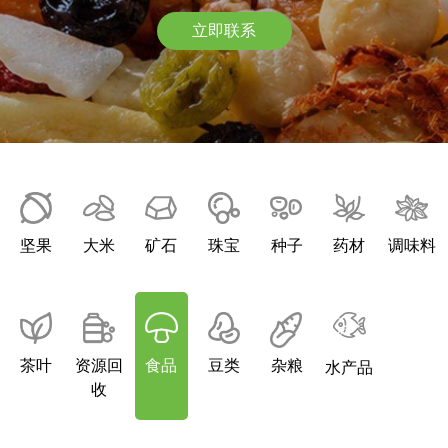
立即联系
坚果
大米
矿石
珠宝
种子
药材
调味料
坚果
大米
矿石
珠宝
种子
药材
调味料
茶叶
资源回
食品
豆类
杂粮
水产品
茶叶
资源回
食品
豆类
杂粮
水产品
收
收