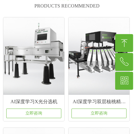
PRODUCTS RECOMMENDED
ꁸ
ꂅ
回到顶部
ꀥ
15818680068
微信二维码
AI深度学习X光分选机
AI深度学习双层核桃精选
机
立即咨询
立即咨询