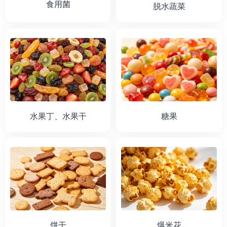
食用菌
脱水蔬菜
水果丁、水果干
糖果
饼干
爆米花