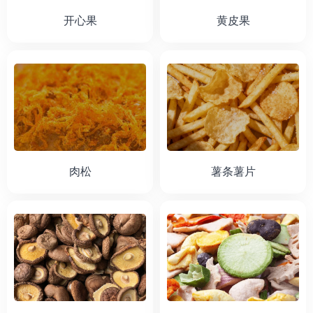
开心果
黄皮果
肉松
薯条薯片