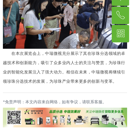
ꂅ
回到顶部
ꀥ
15818680068
微信二维码
在本次展览会上，中瑞微视充分展示了其在珍珠分选领域的卓
越技术和创新能力，吸引了众多业内人士的关注与赞赏，为珍珠行
业的智能化发展注入了强大动力。相信在未来，中瑞微视将继续引
领珍珠分选技术的发展，为珍珠产业带来更多的创新与变革。
*免责声明：本文内容来自网络，如有争议，请联系客服。