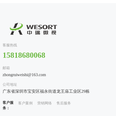
后，不仅代替了
款色选机得到的
碾米机进去，从
驱动核桃产业
往是被忽视的一
大量的人工，生
小米效果相当满
色选机出来，非
环，但有人选择
新变革
意还越来越好
意。
常干净漂亮的大
逆势而行，将全
米，品质和以前
部利润投入到智
有了非常...
能化升级中，只
为提升一颗核桃
仁的品质。从山
西到新疆，从家
庭不理解到客户
客服热线
争相下单，他用
八年时间证明了
15818680068
一件事：真正能
决定产品质量
的，是技术与坚
邮箱
持。
zhongruiweishi@163.com
公司地址
广东省深圳市宝安区福永街道龙王庙工业区29栋
客户服
客户案例
营销网络
售后服务
务：