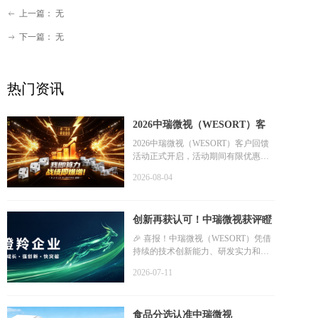
上一篇：
无
ꂃ
下一篇：
无
ꁹ
热门资讯
2026中瑞微视（WESORT）客
户回馈活动正式开启
2026中瑞微视（WESORT）客户回馈
活动正式开启，活动期间有限优惠开
放，欢迎联系我们了解详细活动政
2026-08-04
策。
创新再获认可！中瑞微视获评瞪
羚企业
🎉 喜报！中瑞微视（WESORT）凭借
持续的技术创新能力、研发实力和高
成长发展潜力，荣获**"瞪羚企业"**
2026-07-11
认定！
食品分选认准中瑞微视