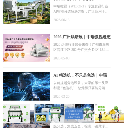
(WESORT)：AI智能分选如何帮
中瑞微视（WESORT）专注食品行业
AI智能分选解决方案，广泛应用于坚
助食品企业提升品质与竞争力
果、咖啡豆、水果干、肉松、薯条及
2026-06-13
海产品加工领域。依托AI深度学习与
视觉识别技术，实现精准除杂、品质
分级和食品安全管控，帮助食品企业
2026 广州烘焙展｜中瑞微视邀您
提升产品品质、降低人工成本，推动
食品加工智能化升级。
解锁膨化食品智能分选新方案
2026 烘焙行业盛会来袭！广州市海珠
区阅江中路 382 号广交会 D 区 18.1
馆，中瑞微视诚挚参展，携薯片色选
2026-05-08
机、肉松色选机、膨化食品专用色选
机重磅亮相，带来食品深加工全链路
智能分选解决方案。
AI 精选机，不只是色选｜中瑞
微视定义智能分选行业标杆
以前提起分选设备，大家的第一反应
都是 “色选机”，总觉得只要能分清颜
猜你喜欢
色，就能把不好的物料挑出来。但事
2026-03-26
实上，传统色选机的 “颜控” 局限，早
就跟不上现在各行业的精细化加工需
求了 —— 而真正能打破这个局限的，
中瑞微视 AI 珍珠精选机获四川
就是AI 精选机，以 “多维度智能分选”
的核心优势实现行业颠覆，真正做到
政府认可 助力开江打造西部珍珠
中瑞微视AI珍珠精选机，全球独家九
“不只是色选”。
级分选，集成五合一检测、磁悬浮技
产业标杆