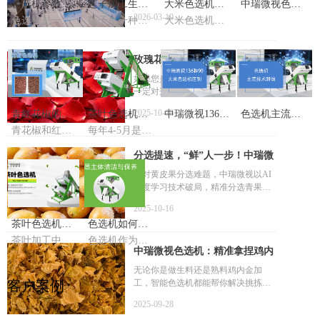
色选机参数的
莲子加工生产
大米色选机怎
中瑞微视色选
术，1-16mm全品类适配，替代人工降
2026-03-19
色选机是一种
莲子是一种营
大米色选机是
本增效，获四川政府官方认可，是珍
调试与作用
过程
么使用，大米
机如何调参数
高科技设备，
养丰富、深受
一种专门用于
珠加工智能升级的硬核设备。
色选机的组成
它可以自动识
人们喜爱的食
大米加工行业
别并分离不同
品。莲子加工
的机械设备，
玫瑰花瓣分选难题破解：从“人
及工作原理
颜色的物体或
生产是一个复
主要用于对大
眼挑花”到“智能慧选”的升级之
如果您是玫瑰花瓣加工厂的负责人，
瑕疵。色选机
杂但关键的过
米进行筛选，
一定对这样的场景不陌生：工人们围
路
有很多类型，
程，以下是一
以去除杂质、
坐在成堆的玫瑰花前，小心翼翼地从
参数也不同，
般的莲子加工
异物和不合格
2025-10-18
青红花椒的区
茶叶色选机安
中瑞微视136和
色选机主流技
玫瑰花瓣挑出里面发黑的烂叶、绿色
其分选不同的
生产过程以及
的大米颗粒，
青花椒和红花
每年4-5月是春
的杂叶。这活儿不仅费眼睛，速度
别 花椒质量如
装方法
90大米色选机
术路线
材料，不同的
可能用到的设
提高大米的质
椒在外观、气
茶时节，2023
慢，成本高，最麻烦的是——人眼总
尺寸和不同的
备
量和市场竞争
何提升
区别
分选提速，“鲜”人一步！中瑞微
味和用途上有
年的春茶时节
会看错看漏，直接影响产品的卖价和
处理能力。
力，下面是关
一些区别。青
已到，你的茶
信誉。别担心，这个困扰行业的难
视AI色选机抢赢黄皮果品质与时
面对黄皮果分选难题，中瑞微视以AI
于大米色选机
花椒的颜色是
叶采摘了吗!在
题，现在有了完美的解决方案：智能
深度学习技术破局，精准分选青果、
的使用方法、
间赛跑
青绿色，颗粒
这个大好时节
色选机。
虫眼、裂口，实现高效、高精度分
组成和工作原
较大、表面油
里，许多农业
2025-10-16
选，助力奶茶饮品产业链降本增效，
理的介绍：
润，气味清香
生产商收获茶
茶叶色选机主
色选机如何保
守护原料品质“鲜”机。
柔和，麻味较
叶，进行加工
茶叶加工中，
色选机作为现
要的原理
养？色选机主
重，常用于烹
生产流入市场
中瑞微视色选机：精准拿捏鸡内
拣梗是一项费
代工业中重要
饪和制成花椒
获取利益，可
体清洁与保养
工、费时且至
的分选设备，
金的“黄金标准”
无论你是做生料还是熟料鸡内金加
油。而红花椒
以说谁占领了
关重要的工
其性能和使用
客户案例
工，智能色选机都能帮你解决挑拣
技巧
的外皮颜色为
先机谁就赢了
序。然而，随
寿命很大程度
慢、成本高、碎损率大的痛点。尤其
棕红或深红，
一切，而茶叶
着工业机械的
上取决于日常
2025-09-28
是搭载AI深度学习的鸡内金色选机，
里面颜色为浅
的质量在这一
不断发展，传
的保养。了解